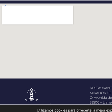
RESTAURANT
MIRADOR DE 
C/ Avenida de
33500 – Llane
Tel.:(+34) 985
Utilizamos cookies para ofrecerte la mejor ex