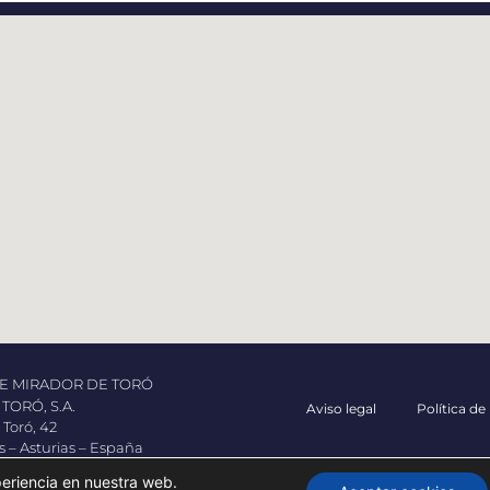
E MIRADOR DE TORÓ
TORÓ, S.A.
Aviso legal
Política de
 Toró, 42
s – Asturias – España
Copyright 2026 
 400 882
periencia en nuestra web.